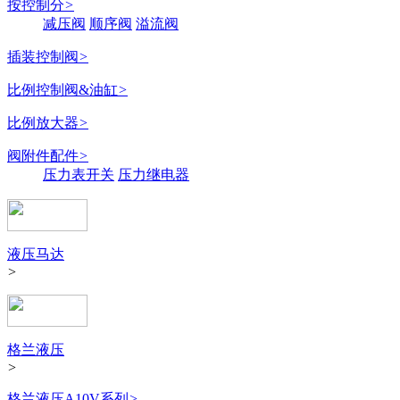
按控制分
>
减压阀
顺序阀
溢流阀
插装控制阀
>
比例控制阀&油缸
>
比例放大器
>
阀附件配件
>
压力表开关
压力继电器
液压马达
>
格兰液压
>
格兰液压A10V系列
>