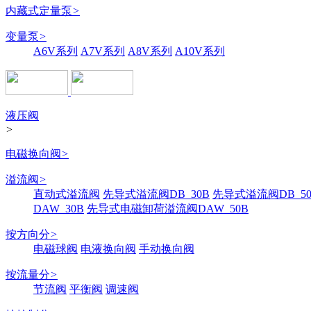
内藏式定量泵
>
变量泵
>
A6V系列
A7V系列
A8V系列
A10V系列
液压阀
>
电磁换向阀
>
溢流阀
>
直动式溢流阀
先导式溢流阀DB_30B
先导式溢流阀DB_50
DAW_30B
先导式电磁卸荷溢流阀DAW_50B
按方向分
>
电磁球阀
电液换向阀
手动换向阀
按流量分
>
节流阀
平衡阀
调速阀