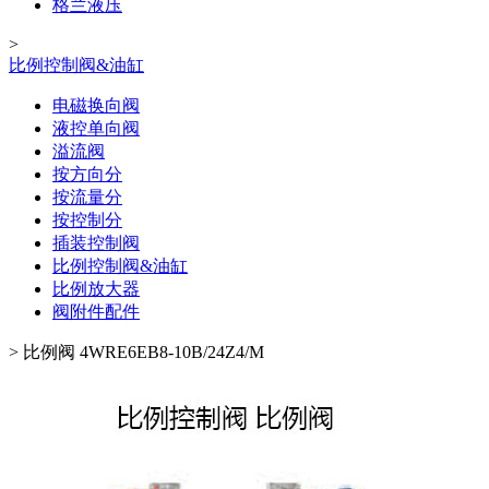
格兰液压
>
比例控制阀&油缸
电磁换向阀
液控单向阀
溢流阀
按方向分
按流量分
按控制分
插装控制阀
比例控制阀&油缸
比例放大器
阀附件配件
>
比例阀 4WRE6EB8-10B/24Z4/M