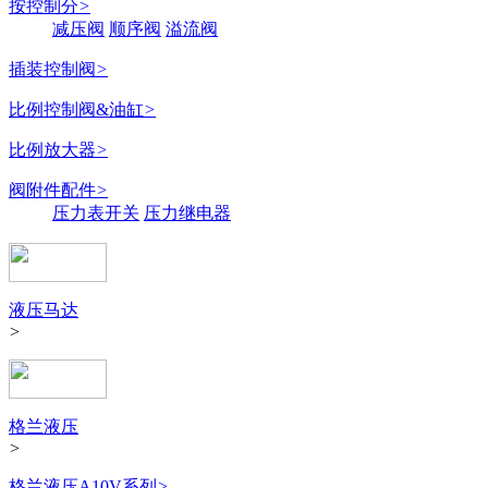
按控制分
>
减压阀
顺序阀
溢流阀
插装控制阀
>
比例控制阀&油缸
>
比例放大器
>
阀附件配件
>
压力表开关
压力继电器
液压马达
>
格兰液压
>
格兰液压A10V系列
>