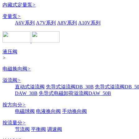
内藏式定量泵
>
变量泵
>
A6V系列
A7V系列
A8V系列
A10V系列
液压阀
>
电磁换向阀
>
溢流阀
>
直动式溢流阀
先导式溢流阀DB_30B
先导式溢流阀DB_50
DAW_30B
先导式电磁卸荷溢流阀DAW_50B
按方向分
>
电磁球阀
电液换向阀
手动换向阀
按流量分
>
节流阀
平衡阀
调速阀