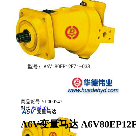
商品货号
YP000547
对比
收藏 (0)
A6V变量马达 A6V80EP12F