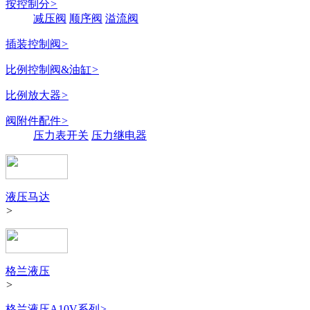
按控制分
>
减压阀
顺序阀
溢流阀
插装控制阀
>
比例控制阀&油缸
>
比例放大器
>
阀附件配件
>
压力表开关
压力继电器
液压马达
>
格兰液压
>
格兰液压A10V系列
>