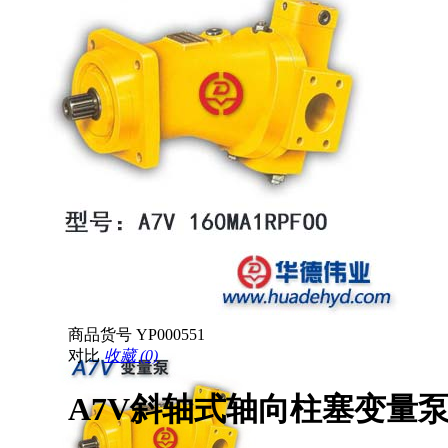
商品货号
YP000551
对比
收藏 (0)
A7V斜轴式轴向柱塞变量泵 A