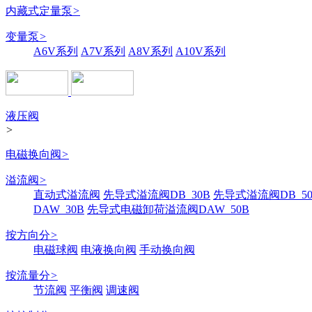
内藏式定量泵
>
变量泵
>
A6V系列
A7V系列
A8V系列
A10V系列
液压阀
>
电磁换向阀
>
溢流阀
>
直动式溢流阀
先导式溢流阀DB_30B
先导式溢流阀DB_50
DAW_30B
先导式电磁卸荷溢流阀DAW_50B
按方向分
>
电磁球阀
电液换向阀
手动换向阀
按流量分
>
节流阀
平衡阀
调速阀